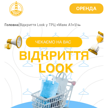
ОРЕНДА
Головна
|
Відкриття Look у ТРЦ «Маяк А1»👗👟