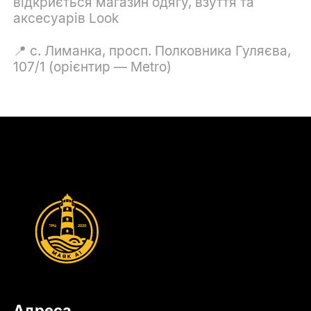
відкриється магазин одягу, взуття та
аксесуарів Look
📍 с. Лиманка, просп. Полковника Гуляєва,
107/1 (орієнтир — Metro)
Адреса