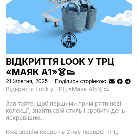
ВІДКРИТТЯ LOOK У ТРЦ
«МАЯК А1»👗👟
21 Жовтня, 2025
Поділись сторінкою:
Відкриття Look у ТРЦ «Маяк А1»👗👟
Завітайте, щоб першими приміряти нові
колекції, знайти свій стиль і зробити день
яскравішим.
Вже зовсім скоро на 2-му поверсі ТРЦ