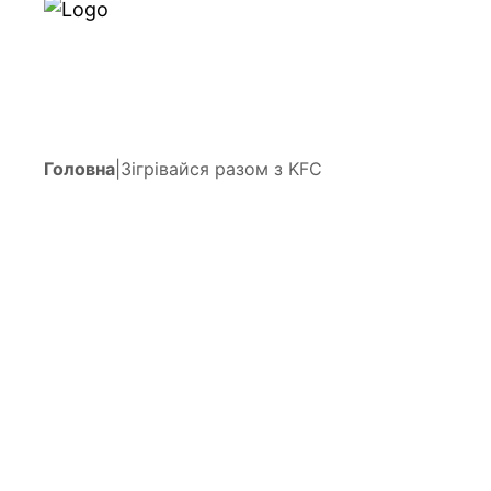
Головна
|
Зігрівайся разом з KFC