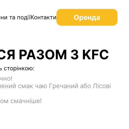
Оренда
ни та події
Контакти
СЯ РАЗОМ З KFC
ь сторінкою:
чно!
лений смак чаю Гречаний або Лiсовi
ом смачніше!