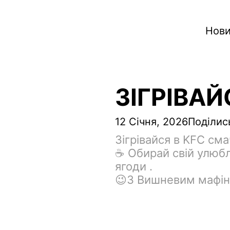
Нови
ЗІГРІВАЙ
12 Січня, 2026
Поділис
Зігрівайся в KFC сма
☕️ Обирай свій улюб
ягоди .
😉З Вишневим мафiн