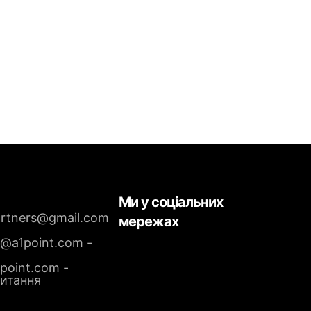
Ми у соціальних
artners@gmail.com
мережах
g@a1point.com -
point.com -
питання