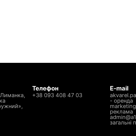
Телефон
E-mail
 Лиманка,
+38 093 408 47 03
akvarel.p
ка
- оренда
ружний»,
marketin
реклама
admin@a1
загальні 