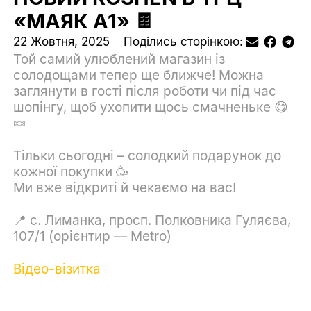
«МАЯК А1» 🍫
22 Жовтня, 2025
Поділись сторінкою:
Той самий улюблений магазин із
солодощами тепер ще ближче! Можна
заглянути в гості після роботи чи під час
шопінгу, щоб ухопити щось смачненьке 😋
🍬
Тільки сьогодні – солодкий подарунок до
кожної покупки 🥳
Ми вже відкриті й чекаємо на вас!
📍 с. Лиманка, просп. Полковника Гуляєва,
107/1 (орієнтир — Metro)
Відео-візитка