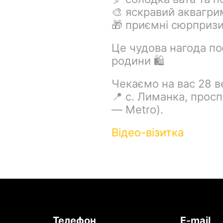
🎨 яскравий аквагри
🎁 приємні сюрприз
Це чудова нагода по
родини 🛍
Чекаємо на вас 28 в
📍 с. Лиманка, просп
— Metro).
Відео-візитка
Телефон
E-mail