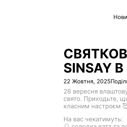
Нови
СВЯТКОВ
SINSAY В
22 Жовтня, 2025
Поділ
28 вересня влаштову
свято. Приходьте, щ
класним настроєм 
На вас чекатимуть:
🎈 солодка вата та п