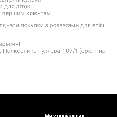
м для діток
и першим клієнтам
єднати покупки з розвагами для всієї
ересня!
. Полковника Гуляєва, 107/1 (орієнтир
Ми у соціальних