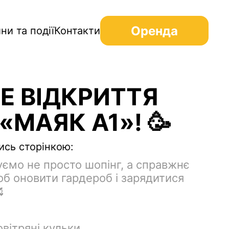
Оренда
ни та події
Контакти
Е ВІДКРИТТЯ
 «МАЯК А1»! 🥳
ись сторінкою:
ємо не просто шопінг, а справжнє
об оновити гардероб і зарядитися

овітряні кульки