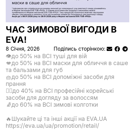
ЧАС ЗИМОВОЇ ВИГОДИ В
EVA!
8 Січня, 2026
Поділись сторінкою:
👁до 50% на ВСІ туші для вій
💋до 50% на ВСІ маски для обличчя в саше
та бальзами для губ
🧺до 50% на ВСІ допоміжні засоби для
прання
💆‍♀️до 40% на ВСІ професійні корейські
засоби для догляду за волоссям
🧦до 60% на ВСІ зимові колготки
🔥Шукайте ці та інші акції на EVA.UА
https://eva.ua/ua/promotion/retail/