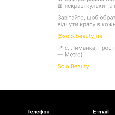
🎀 яскраві кульки та
Завітайте, щоб обра
відчути красу в кожн
@solo.beauty_ua
📍 с. Лиманка, просп
— Metro)
Solo Beauty
Телефон
E-mail