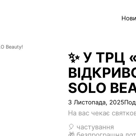
Нови
O Beauty!
✨ У ТРЦ 
ВІДКРИВ
SOLO BE
3 Листопада, 2025
Под
На вас чекає святко
🎈 частування
🎁 безпрограшна ло