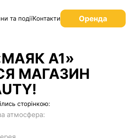
Оренда
ни та події
Контакти
«МАЯК А1»
СЯ МАГАЗИН
AUTY!
ілись сторінкою:
ва атмосфера:
терея