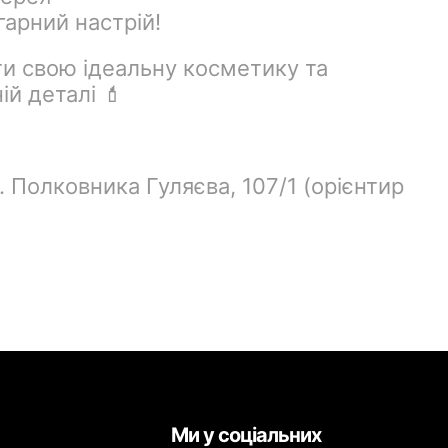
 гарний настрій!
ти свою ідеальну косметику та
ій деталі 💄
. Полковника Гуляєва, 107/1 (орієнтир
Ми у соціальних